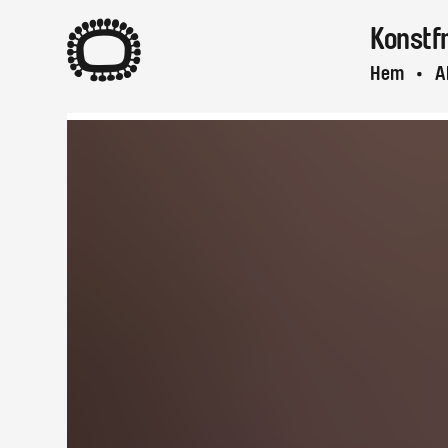
A
Konstf
Hem
A