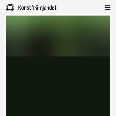
A
Konstfrämjandet
2
Hem
Aktuellt
Projekt
Distrikt
Om
Kontakt