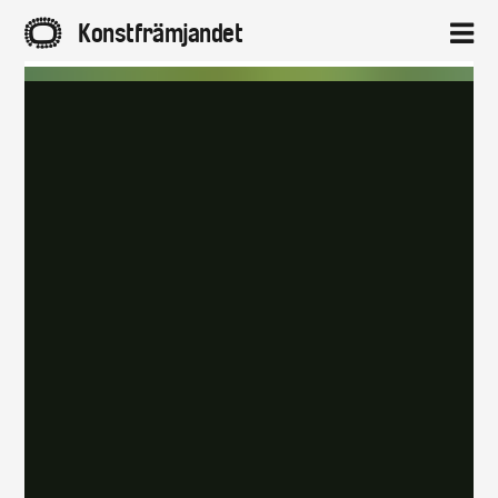
A
Konstfrämjandet
2
Hem
Aktuellt
Projekt
Distrikt
Om
Kontakt