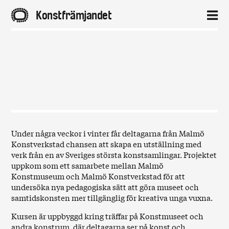
A
Konstfrämjandet
2
Hem
Aktuellt
Projekt
Under några veckor i vinter får deltagarna från Malmö
Konstverkstad chansen att skapa en utställning med
Distrikt
verk från en av Sveriges största konstsamlingar. Projektet
uppkom som ett samarbete mellan Malmö
Om
Konstmuseum och Malmö Konstverkstad för att
undersöka nya pedagogiska sätt att göra museet och
samtidskonsten mer tillgänglig för kreativa unga vuxna.
Kontakt
Kursen är uppbyggd kring träffar på Konstmuseet och
andra konstrum, där deltagarna ser på konst och