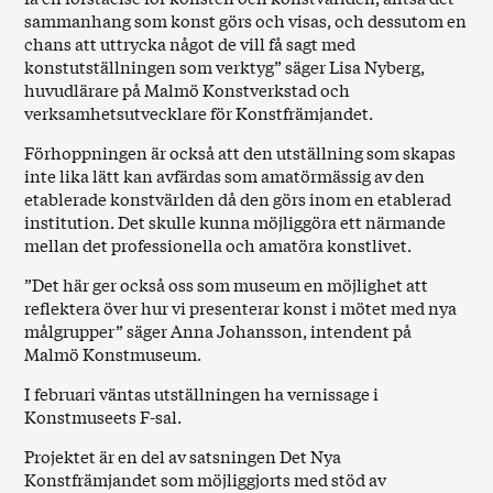
sammanhang som konst görs och visas, och dessutom en
chans att uttrycka något de vill få sagt med
konstutställningen som verktyg” säger Lisa Nyberg,
huvudlärare på Malmö Konstverkstad och
verksamhetsutvecklare för Konstfrämjandet.
Förhoppningen är också att den utställning som skapas
inte lika lätt kan avfärdas som amatörmässig av den
etablerade konstvärlden då den görs inom en etablerad
institution. Det skulle kunna möjliggöra ett närmande
mellan det professionella och amatöra konstlivet.
”Det här ger också oss som museum en möjlighet att
reflektera över hur vi presenterar konst i mötet med nya
målgrupper” säger Anna Johansson, intendent på
Malmö Konstmuseum.
I februari väntas utställningen ha vernissage i
Konstmuseets F-sal.
Projektet är en del av satsningen Det Nya
Konstfrämjandet som möjliggjorts med stöd av