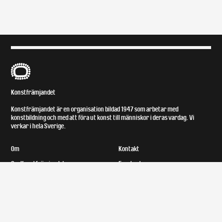
B
Konstfrämjandet
Konstfrämjandet är en organisation bildad 1947 som arbetar med
konstbildning och med att föra ut konst till människor i deras vardag. Vi
verkar i hela Sverige.
Om
Kontakt
Om Konstfrämjandet
Facebook
Styrelse
Instagram
Medlemmar
Lokal och tillgänglighet
Bror Ejves fond
Upphovsrätt
Utställningsersättning