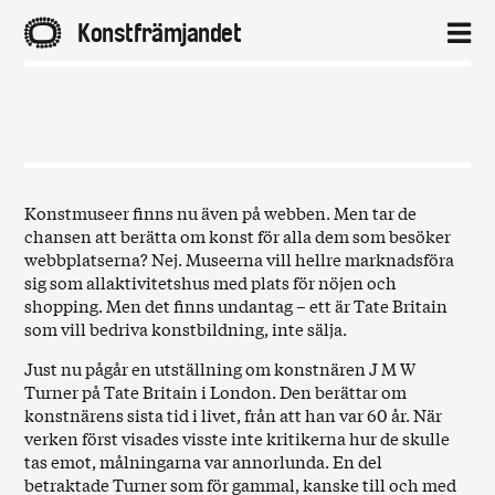
A
Konstfrämjandet
2
Hem
Aktuellt
Konstmuseer finns nu även på webben. Men tar de
chansen att berätta om konst för alla dem som besöker
Projekt
webbplatserna? Nej. Museerna vill hellre marknadsföra
sig som allaktivitetshus med plats för nöjen och
shopping. Men det finns undantag – ett är Tate Britain
Distrikt
som vill bedriva konstbildning, inte sälja.
Just nu pågår en utställning om konstnären J M W
Om
Turner på Tate Britain i London. Den berättar om
konstnärens sista tid i livet, från att han var 60 år. När
verken först visades visste inte kritikerna hur de skulle
Kontakt
tas emot, målningarna var annorlunda. En del
betraktade Turner som för gammal, kanske till och med