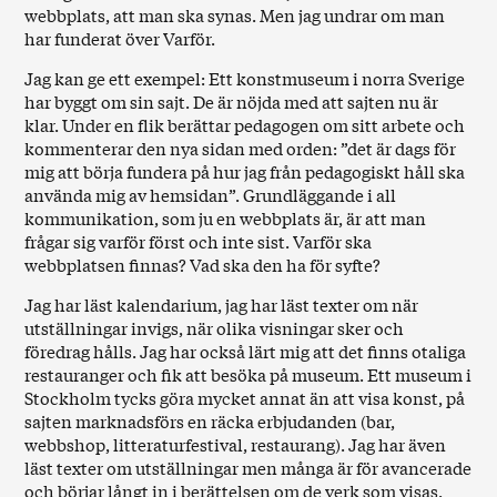
webbplats, att man ska synas. Men jag undrar om man
har funderat över Varför.
Jag kan ge ett exempel: Ett konstmuseum i norra Sverige
har byggt om sin sajt. De är nöjda med att sajten nu är
klar. Under en flik berättar pedagogen om sitt arbete och
kommenterar den nya sidan med orden: ”det är dags för
mig att börja fundera på hur jag från pedagogiskt håll ska
använda mig av hemsidan”. Grundläggande i all
kommunikation, som ju en webbplats är, är att man
frågar sig varför först och inte sist. Varför ska
webbplatsen finnas? Vad ska den ha för syfte?
Jag har läst kalendarium, jag har läst texter om när
utställningar invigs, när olika visningar sker och
föredrag hålls. Jag har också lärt mig att det finns otaliga
restauranger och fik att besöka på museum. Ett museum i
Stockholm tycks göra mycket annat än att visa konst, på
sajten marknadsförs en räcka erbjudanden (bar,
webbshop, litteraturfestival, restaurang). Jag har även
läst texter om utställningar men många är för avancerade
och börjar långt in i berättelsen om de verk som visas.