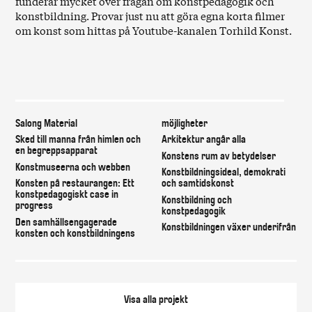
funderar mycket över frågan om konstpedagogik och
konstbildning. Provar just nu att göra egna korta filmer
om konst som hittas på Youtube-kanalen Torhild Konst.
Vad är konstbildning för dig?
Salong Material
möjligheter
Sked till manna från himlen och
Arkitektur angår alla
en begreppsapparat
Konstens rum av betydelser
Konstmuseerna och webben
Konstbildningsideal, demokrati
Konsten på restaurangen: Ett
och samtidskonst
konstpedagogiskt case in
Konstbildning och
progress
konstpedagogik
Den samhällsengagerade
Konstbildningen växer underifrån
konsten och konstbildningens
Visa alla
projekt