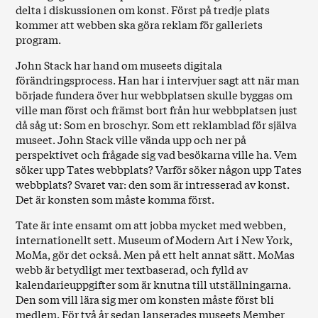
delta i diskussionen om konst. Först på tredje plats
kommer att webben ska göra reklam för galleriets
program.
John Stack har hand om museets digitala
förändringsprocess. Han har i intervjuer sagt att när man
började fundera över hur webbplatsen skulle byggas om
ville man först och främst bort från hur webbplatsen just
då såg ut: Som en broschyr. Som ett reklamblad för själva
museet. John Stack ville vända upp och ner på
perspektivet och frågade sig vad besökarna ville ha. Vem
söker upp Tates webbplats? Varför söker någon upp Tates
webbplats? Svaret var: den som är intresserad av konst.
Det är konsten som måste komma först.
Tate är inte ensamt om att jobba mycket med webben,
internationellt sett. Museum of Modern Art i New York,
MoMa, gör det också. Men på ett helt annat sätt. MoMas
webb är betydligt mer textbaserad, och fylld av
kalendarieuppgifter som är knutna till utställningarna.
Den som vill lära sig mer om konsten måste först bli
medlem. För två år sedan lanserades museets Member