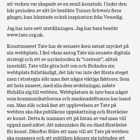
att verken var skapade av en senil konstnär. Under den
här perioden av sitt liv besökte Turner Schweiz flera
gånger, han hämtade också inspiration från Venedig.
Jag har inte sett utställningen. Jag har bara besökt
www.tate.org.uk.
Konstmuseet Tate har de senaste åren satsat mycket på
sin webbplats. I fjol våras antog Tate sin senaste digitala
strategi och ett av nyckelorden är ”content”, alltså
innehåll. Tate ville göra helt om och förändra sin
webbplats fullständigt, det här var inte det första steget
men i strategin slår man fast några viktiga faktorer. Som
att hela museet, med alla dess avdelningar, måste
förhålla sig till webben. Webbplatsen är inte bara något
som kommunikatörerna och marknadsförarna har hand
om. Man slår också fast att upplevelsen av Tate på
webben ska öka publikens uppskattning och förståelse
av konst. Detta är nummer ett på listan av vad man vill
uppnå med nätet: Att människor får en ökad förståelse
för konst. Därefter följer att man vill att Tate på webben
ska engagera och att publiken känner sig inbjuden att