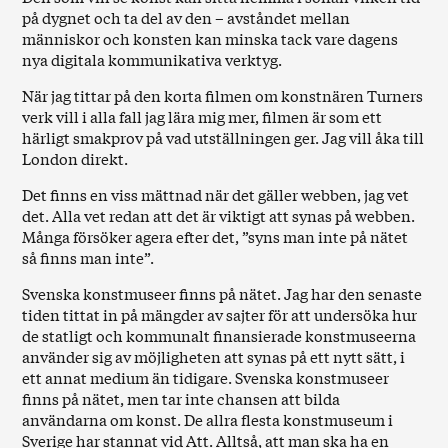
på dygnet och ta del av den – avståndet mellan
människor och konsten kan minska tack vare dagens
nya digitala kommunikativa verktyg.
När jag tittar på den korta filmen om konstnären Turners
verk vill i alla fall jag lära mig mer, filmen är som ett
härligt smakprov på vad utställningen ger. Jag vill åka till
London direkt.
Det finns en viss mättnad när det gäller webben, jag vet
det. Alla vet redan att det är viktigt att synas på webben.
Många försöker agera efter det, ”syns man inte på nätet
så finns man inte”.
Svenska konstmuseer finns på nätet. Jag har den senaste
tiden tittat in på mängder av sajter för att undersöka hur
de statligt och kommunalt finansierade konstmuseerna
använder sig av möjligheten att synas på ett nytt sätt, i
ett annat medium än tidigare. Svenska konstmuseer
finns på nätet, men tar inte chansen att bilda
användarna om konst. De allra flesta konstmuseum i
Sverige har stannat vid Att. Alltså, att man ska ha en