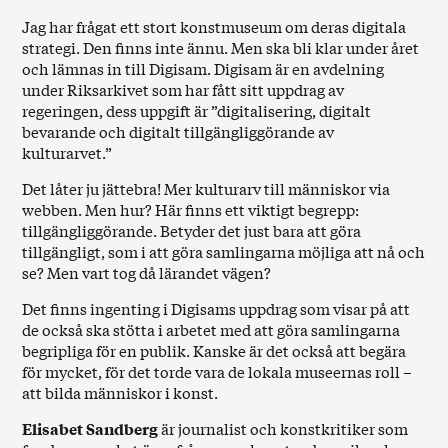
Jag har frågat ett stort konstmuseum om deras digitala
strategi. Den finns inte ännu. Men ska bli klar under året
och lämnas in till Digisam. Digisam är en avdelning
under Riksarkivet som har fått sitt uppdrag av
regeringen, dess uppgift är ”digitalisering, digitalt
bevarande och digitalt tillgängliggörande av
kulturarvet.”
Det låter ju jättebra! Mer kulturarv till människor via
webben. Men hur? Här finns ett viktigt begrepp:
tillgängliggörande. Betyder det just bara att göra
tillgängligt, som i att göra samlingarna möjliga att nå och
se? Men vart tog då lärandet vägen?
Det finns ingenting i Digisams uppdrag som visar på att
de också ska stötta i arbetet med att göra samlingarna
begripliga för en publik. Kanske är det också att begära
för mycket, för det torde vara de lokala museernas roll –
att bilda människor i konst.
Elisabet Sandberg
är journalist och konstkritiker som