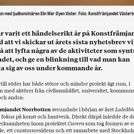
on med ljudkonstnären Elin Már Øyen Vister. Foto: Konstfrämjandet Västerb
r varit ett händelserikt år på Konstfrämjan
 att vi skickar ut årets sista nyhetsbrev vil
å att lyfta några av de aktiviteter som synt
ndet, och ge en blinkning till vad man kan
a sig av oss under kommande år.
till söder har både större och mindre projekt ägt rum, i
 med aktörer från civilsamhället, universitet, kommune
och andra:
avrundade i början av året
Luleåbi
mjandet Norrbotten
fokus på konst och hantverk. Direkt därpå inledde de d
erksamheten inom projektet
Curera
som tog formen av e
ie, ett curatorsresidens och ett samarbete med Stockho