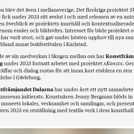
n blev det även i mellansverige. Det fleråriga projektet
S
s
fick under 2023 sitt avslut i och med releasen av en ant
en överblick av projektets innehåll och kontextualiserad
enom essäer och bildsviter. Intresset för både projektet 
 har varit stort, och gav under hösten upphov till nya sa
bland annat bokfestivalen i Karlstad.
de av sin medverkan i Skogen mellan oss har
Konstfräm
under 2023 fortsatt arbetet med projektet
xKonstx
. G
g
äffar och dialog rustas för att inom kort etablera en stor
else i Gävleborg.
har under året ett nytt samarbet
tfrämjandet Dalarna
museum initierats. Konstnären
Jenny Bergman
bjöds in t
i museets lokaler, verksamhet och samlingar, och presen
ten 2023 en utställning med textila verk i dess konsthall