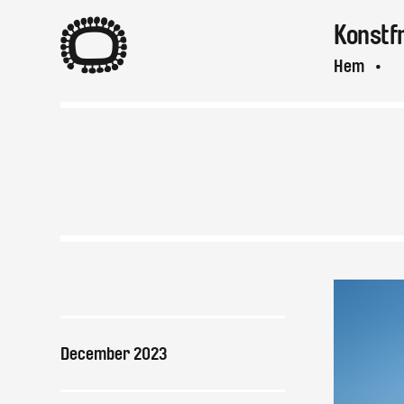
A
Konstf
Hem
A
Var & när
December 2023