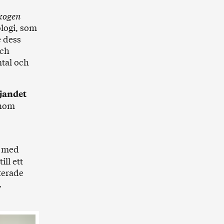
kogen
ologi, som
e dess
och
mtal och
jandet
enom
e med
ill ett
terade
.