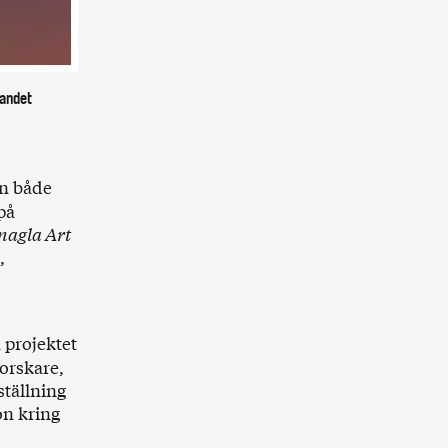
andet
n både
på
nagla Art
,
 projektet
forskare,
ställning
on kring