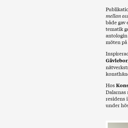
Publikatio
mellan os
både gav 
tematik g
antologin
möten på 
Inspirera
Gävlebor
nätverkstr
konsthänd
Hos
Kons
Dalarnas 
residens 
under hös