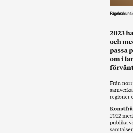
Fågelexkursi
2023 ha
och med
passa p
om i la
förvänt
Från norr 
samverkan
regioner 
Konstfrä
2022
med 
publika v
samtalser