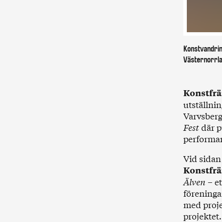
Konstvandrin
Västernorrla
Konstfrä
utställni
Varvsberg
Fest
där p
performa
Vid sidan
Konstfrä
Älven
– et
föreninga
med proje
projektet.