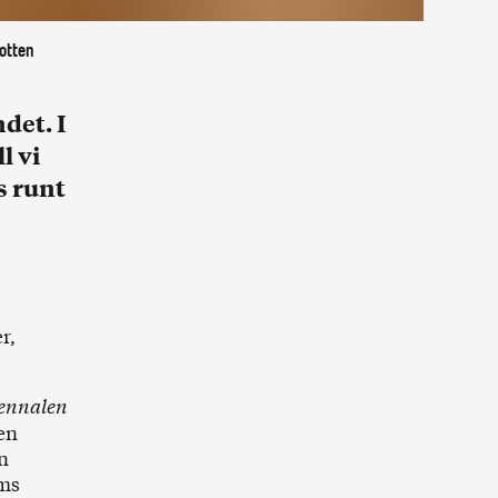
otten
det. I
l vi
s runt
r,
ennalen
en
n
lms