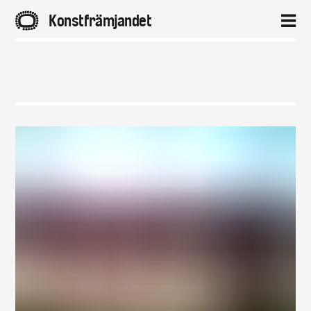
A
Konstfrämjandet
2
Hem
Aktuellt
Projekt
Distrikt
Om
Kontakt