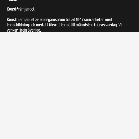
Konstfrämjandet
Konstfrämjandet är en organisation bildad 1947 som arbetar med
konstbildning och med att föra ut konst till människor i deras vardag. Vi
verkar i hela Sverige.
Om
Kontakt
Om Konstfrämjandet
Facebook
Styrelse
Instagram
Medlemmar
Lokal och tillgänglighet
Bror Ejves fond
Upphovsrätt
Utställningsersättning
Konst på vårt kontor
Utgivningsverksamhet
Praktik på Konstfrämjandet
Verksamhetsberättelser
About Konstfrämjandet
Vår historia