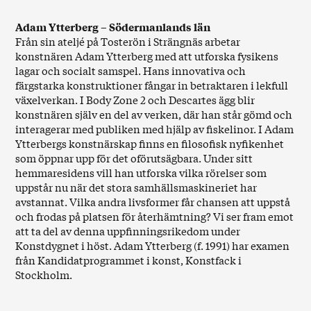
Adam Ytterberg – Södermanlands län
Från sin ateljé på Tosterön i Strängnäs arbetar
konstnären Adam Ytterberg med att utforska fysikens
lagar och socialt samspel. Hans innovativa och
färgstarka konstruktioner fångar in betraktaren i lekfull
växelverkan. I Body Zone 2 och Descartes ägg blir
konstnären själv en del av verken, där han står gömd och
interagerar med publiken med hjälp av fiskelinor. I Adam
Ytterbergs konstnärskap finns en filosofisk nyfikenhet
som öppnar upp för det oförutsägbara. Under sitt
hemmaresidens vill han utforska vilka rörelser som
uppstår nu när det stora samhällsmaskineriet har
avstannat. Vilka andra livsformer får chansen att uppstå
och frodas på platsen för återhämtning? Vi ser fram emot
att ta del av denna uppfinningsrikedom under
Konstdygnet i höst. Adam Ytterberg (f. 1991) har examen
från Kandidatprogrammet i konst, Konstfack i
Stockholm.