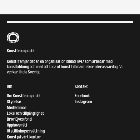
B
Konstfrämjandet
Konstfrämjandet är en organisation bildad 1947 som arbetar med
konstbildning och med att föra ut konst till människor i deras vardag. Vi
verkar i hela Sverige.
Om
Kontakt
Om Konstfrämjandet
Facebook
Styrelse
Instagram
Medlemmar
Lokal och tillgänglighet
Bror Ejves fond
Upphovsrätt
Utställningsersättning
Konst på vårt kontor