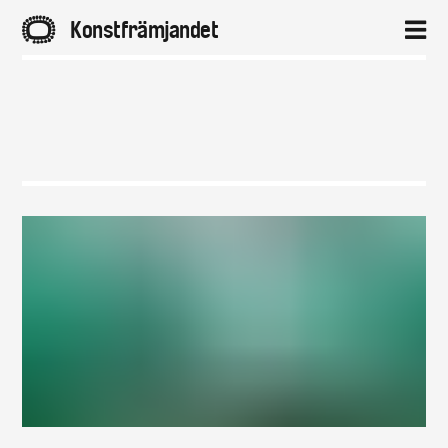
A
Konstfrämjandet
2
Hem
Aktuellt
Projekt
Distrikt
Om
Kontakt