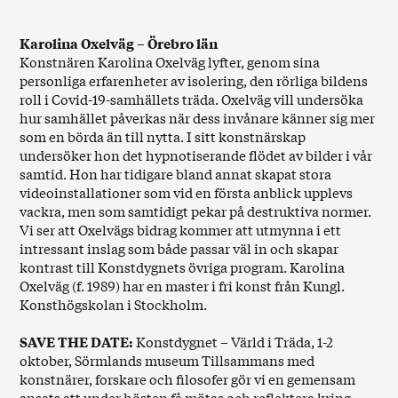
Karolina Oxelväg – Örebro län
Konstnären Karolina Oxelväg lyfter, genom sina
personliga erfarenheter av isolering, den rörliga bildens
roll i Covid-19-samhällets träda. Oxelväg vill undersöka
hur samhället påverkas när dess invånare känner sig mer
som en börda än till nytta. I sitt konstnärskap
undersöker hon det hypnotiserande flödet av bilder i vår
samtid. Hon har tidigare bland annat skapat stora
videoinstallationer som vid en första anblick upplevs
vackra, men som samtidigt pekar på destruktiva normer.
Vi ser att Oxelvägs bidrag kommer att utmynna i ett
intressant inslag som både passar väl in och skapar
kontrast till Konstdygnets övriga program. Karolina
Oxelväg (f. 1989) har en master i fri konst från Kungl.
Konsthögskolan i Stockholm.
SAVE THE DATE:
Konstdygnet – Värld i Träda, 1-2
oktober, Sörmlands museum Tillsammans med
konstnärer, forskare och filosofer gör vi en gemensam
ansats att under hösten få mötas och reflektera kring