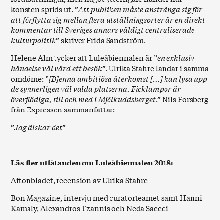
konsten sprids ut. ”
Att publiken måste anstränga sig för
att förflytta sig mellan flera utställningsorter är en direkt
kommentar till Sveriges annars väldigt centraliserade
kulturpolitik
” skriver Frida Sandström.
Helene Alm tycker att Luleåbiennalen är ”
en exklusiv
händelse väl värd ett besök
”. Ulrika Stahre landar i samma
omdöme: ”
[D]enna ambitiösa återkomst […] kan lysa upp
de synnerligen väl valda platserna. Ficklampor är
överflödiga, till och med i Mjölkuddsberget
.” Nils Forsberg
från Expressen sammanfattar:
”
Jag älskar det
”
Läs fler utlåtanden om Luleåbiennalen 2018:
Aftonbladet
, recension av Ulrika Stahre
Bon Magazine
, intervju med curatorteamet samt Hanni
Kamaly, Alexandros Tzannis och Neda Saeedi