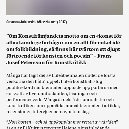
Susanna Jablonskis After Nature (2017)
”Om Konstfrämjandets motto om en «konst för
alla» kunde ge farhågor om en allt för enkel idé
om folkbildning, så finns här tvärtom ett djupt
förtroende för konsten och poesin” – Frans
Josef Petersson för Kunstkritikk
Många har tagit del av Luleåbiennalen under de första
veckorna den hållit öppet. Luleå konsthall slog
publikrekord när biennalen öppnade upp portarna med
en kväll av liveframträdanden, läsningar och
performanceverk. Många är också de journalister och
konstkritiker som uppmärksammat biennalen i artiklar,
recensioner, intervjuer och nyhetsinslag.
”
Norrbotten – och så uppkopplat mot resten av världen
”
är en av P1 Kulturs reporter Helene Alms inledande