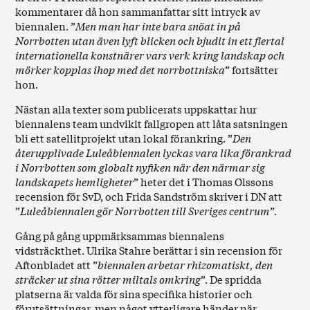
kommentarer då hon sammanfattar sitt intryck av
biennalen. ”
Men man har inte bara snöat in på
Norrbotten utan även lyft blicken och bjudit in ett flertal
internationella konstnärer vars verk kring landskap och
mörker kopplas ihop med det norrbottniska
” fortsätter
hon.
Nästan alla texter som publicerats uppskattar hur
biennalens team undvikit fallgropen att låta satsningen
bli ett satellitprojekt utan lokal förankring. ”
Den
återupplivade Luleåbiennalen lyckas vara lika förankrad
i Norrbotten som globalt nyfiken när den närmar sig
landskapets hemligheter
” heter det i Thomas Olssons
recension för SvD, och Frida Sandström skriver i DN att
”
Luleåbiennalen gör Norrbotten till Sveriges centrum
”.
Gång på gång uppmärksammas biennalens
vidsträckthet. Ulrika Stahre berättar i sin recension för
Aftonbladet att ”
biennalen arbetar rhizomatiskt, den
sträcker ut sina rötter miltals omkring
”. De spridda
platserna är valda för sina specifika historier och
förutsättningar, men något ytterligare händer när