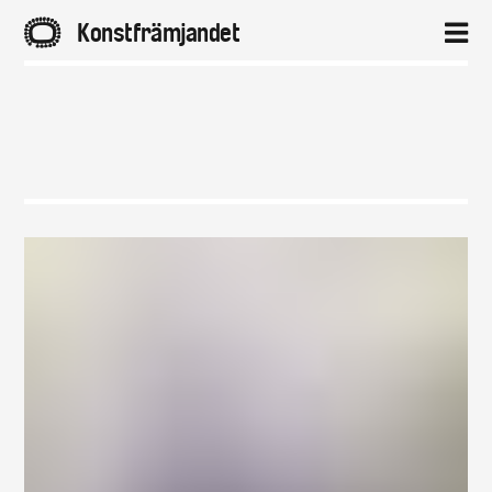
A
Konstfrämjandet
2
Hem
Aktuellt
Projekt
Distrikt
Om
Kontakt