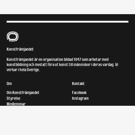
B
Konstfrämjandet
Konstfrämjandet är en organisation bildad 1947 som arbetar med
konstbildning och med att föra ut konst till människor i deras vardag. Vi
verkar i hela Sverige.
Om
Kontakt
Om Konstfrämjandet
Facebook
Styrelse
Instagram
Medlemmar
Lokal och tillgänglighet
Bror Ejves fond
Upphovsrätt
Utställningsersättning
Konst på vårt kontor