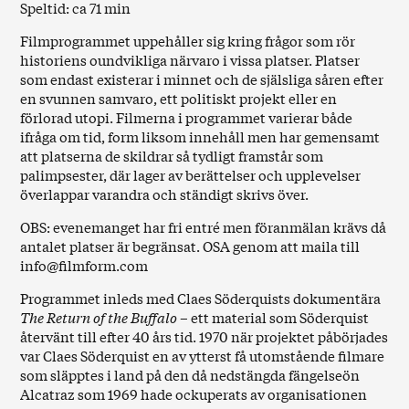
Speltid: ca 71 min
Filmprogrammet uppehåller sig kring frågor som rör
historiens oundvikliga närvaro i vissa platser. Platser
som endast existerar i minnet och de själsliga såren efter
en svunnen samvaro, ett politiskt projekt eller en
förlorad utopi. Filmerna i programmet varierar både
ifråga om tid, form liksom innehåll men har gemensamt
att platserna de skildrar så tydligt framstår som
palimpsester, där lager av berättelser och upplevelser
överlappar varandra och ständigt skrivs över.
OBS: evenemanget har fri entré men föranmälan krävs då
antalet platser är begränsat. OSA genom att maila till
info@filmform.com
Programmet inleds med Claes Söderquists dokumentära
The Return of the Buffalo
– ett material som Söderquist
återvänt till efter 40 års tid. 1970 när projektet påbörjades
var Claes Söderquist en av ytterst få utomstående filmare
som släpptes i land på den då nedstängda fängelseön
Alcatraz som 1969 hade ockuperats av organisationen