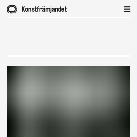
A
Konstfrämjandet
2
Hem
Aktuellt
Projekt
Distrikt
Om
Kontakt