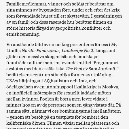
Familjemedlemmar, vänner och soldater berättar om
sina minnen av byggnaden före, under och efter det krig
som förvandlade huset till ett skyttevärn. I gestaltningen
av en familj och dess raserade hus berättar filmen en
större historia färgad av geopolitiska konflikter och
etnisk rensning.
En anslående bild av en urskog presenteras för oss i My
Lindhs
Nordic Panoramas, Landscape No.2.
Långsamt
glider den massiva skogen isär och landskapet
framträder alltmer som en levande entitet. Programmet
avslutas med den essäistiska
The Pool
av Sara Jordenö. I
berättelsens centrum står olika former av utplåning –
USA:s härjningar i Afghanistan och Irak, och
ödeläggelsen av en utomhuspool i kalla krigets Moskva,
en inofficiell mötesplats för sexuellt laddade möten
mellan kvinnor. Poolen är borta men lever vidare i
minnet hos en av de personer som en gång vistats där. På
samma sätt, närmar vi oss bombningarna i mellanöstern
– genom ett besök på en testplats för bomber i den
kaliforniska öknen. Filmen växlar mellan platserna och
kontemplerandet över dem utan att någonsin besöka