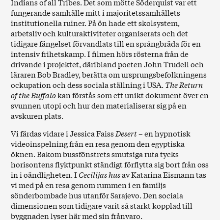
Indians of all Tribes. Det som mötte Söderquist var ett
fungerande samhälle mitt i majoritetssamhällets
institutionella ruiner. På ön hade ett skolsystem,
arbetsliv och kulturaktiviteter organiserats och det
tidigare fängelset förvandlats till en språngbräda för en
intensiv frihetskamp. I filmen hörs rösterna från de
drivande i projektet, däribland poeten John Trudell och
läraren Bob Bradley, berätta om ursprungsbefolkningens
ockupation och dess sociala ställning i USA.
The Return
of the Buffalo
kan förstås som ett unikt dokument över en
svunnen utopi och hur den materialiserar sig på en
avskuren plats.
Vi färdas vidare i Jessica Faiss
Desert
– en hypnotisk
videoinspelning från en resa genom den egyptiska
öknen. Bakom bussfönstrets smutsiga ruta tycks
horisontens flyktpunkt ständigt förflytta sig bort från oss
in i oändligheten. I
Cecilijas hus
av Katarina Eismann tas
vi med på en resa genom rummen i en familjs
sönderbombade hus utanför Sarajevo. Den sociala
dimensionen som tidigare varit så starkt kopplad till
byggnaden lyser här med sin frånvaro.