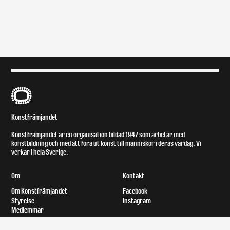
B
Konstfrämjandet
Konstfrämjandet är en organisation bildad 1947 som arbetar med
konstbildning och med att föra ut konst till människor i deras vardag. Vi
verkar i hela Sverige.
Om
Kontakt
Om Konstfrämjandet
Facebook
Styrelse
Instagram
Medlemmar
Lokal och tillgänglighet
Bror Ejves fond