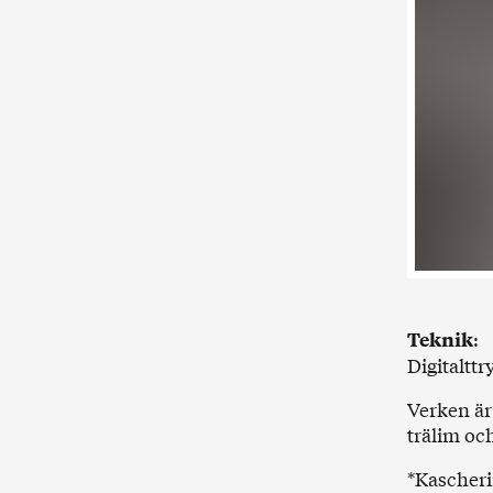
:
Teknik
Digitaltt
Verken är 
trälim och
*Kascherin