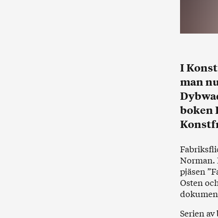
I Kons
man nu 
Dybwad
boken F
Konstfr
Fabriksfl
Norman. P
pjäsen ”F
Osten och
dokumenta
Serien av