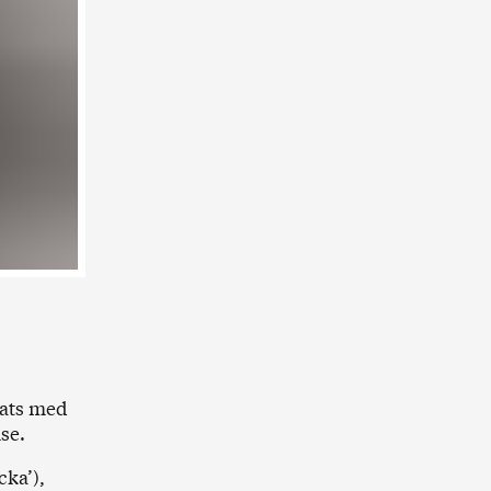
tats med
se.
cka’),