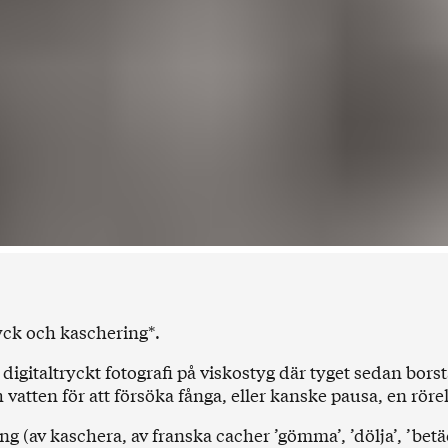
ryck och kaschering*.
digitaltryckt fotografi på viskostyg där tyget sedan bors
 vatten för att försöka fånga, eller kanske pausa, en rörel
g (av kaschera, av franska cacher ’gömma’, ’dölja’, ’betä