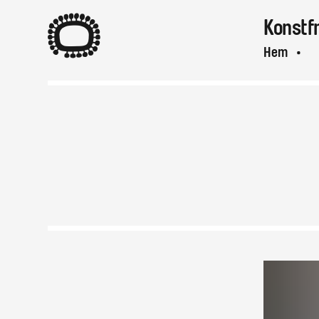
A
Konstf
Hem
A