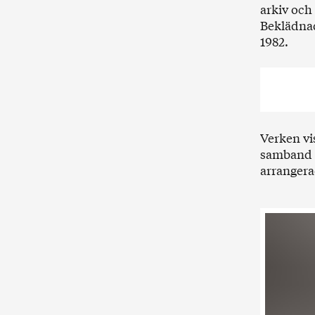
arkiv och
Beklädnad
1982.
Verken vis
samband 
arrangera