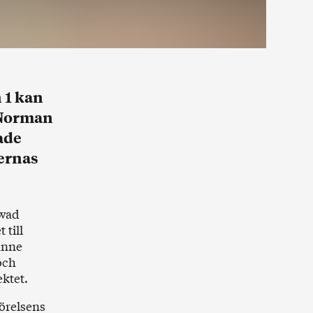
 1 kan
 Norman
ade
ernas
bwad
 till
anne
och
ktet.
rörelsens