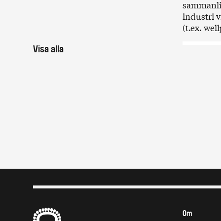
sammanlim
industri v
(t.ex. wel
Visa alla
B
Om