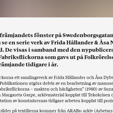
tfrämjandets fönster på Swedenborgsgatan
se en serie verk av Frida Hållander & Åsa
. De visas i samband med den nypublicer
abriksflickorna som gavs ut på Folkrörels
ämjande tidigare i år.
ickorna ett samlingsverk av Frida Hållander och Åsa Dy
ublikationen utgörs delvis av en bearbetning av manuset
abriksflickorna – makten och härligheten” (1980) av Suz
 Margareta Garpe, arkivmaterial kopplat till Tekokrisen 
tion av konstnärernas tidigare arbeten kopplat till proje
 bilder på textilierna kommer från ARABs: arkiv (Arbetar