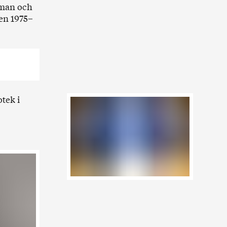
mman och
en 1975–
tek i