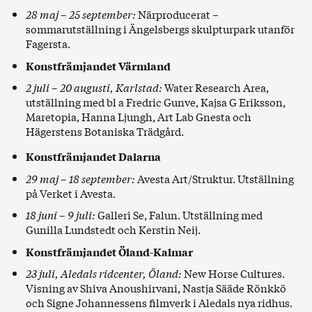
28 maj – 25 september:
Närproducerat
–
sommarutställning i Ängelsbergs skulpturpark utanför
Fagersta.
Konstfrämjandet Värmland
2 juli – 20 augusti, Karlstad:
Water Research Area
,
utställning med bl a Fredric Gunve, Kajsa G Eriksson,
Maretopia, Hanna Ljungh, Art Lab Gnesta och
Hägerstens Botaniska Trädgård.
Konstfrämjandet Dalarna
29 maj – 18 september:
Avesta Art/Struktur
. Utställning
på Verket i Avesta.
18 juni – 9 juli:
Galleri Se
, Falun. Utställning med
Gunilla Lundstedt och Kerstin Neij.
Konstfrämjandet Öland-Kalmar
23 juli, Aledals ridcenter, Öland:
New Horse Cultures
.
Visning av Shiva Anoushirvani, Nastja Sääde Rönkkö
och Signe Johannessens filmverk i Aledals nya ridhus.