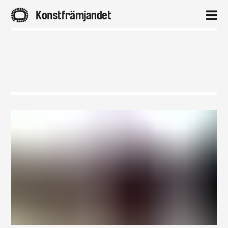
A
Konstfrämjandet
2
Hem
Aktuellt
Projekt
Distrikt
Om
Kontakt