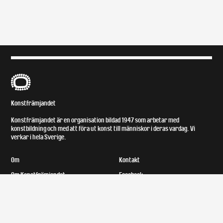
B
Konstfrämjandet
Konstfrämjandet är en organisation bildad 1947 som arbetar med
konstbildning och med att föra ut konst till människor i deras vardag. Vi
verkar i hela Sverige.
Om
Kontakt
Om Konstfrämjandet
Facebook
Styrelse
Instagram
Medlemmar
Lokal och tillgänglighet
Bror Ejves fond
Upphovsrätt