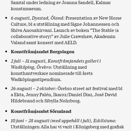
Samtal under ledning av Joanna Sandell, Kalmar
konstmuseum.
6 augusti, Dyestad, Öland:
Presentation av New Horse
Culture
, bl a utställning med Signe Johannessen och
Shiva Anoushirvani. Launch av boken ”The Stable (a
collaborative story)” av Julie Crawshaw, Akademin
Valand samt konsert med AELD.
Konstfrämjandet Bergslagen
2 juli – 31 augusti, Konstfrämjandets galleri i
Wadköping, Örebro:
Utställning
med
konsthantverkare nominerade till årets
Wadköpingsstipendium.
26 augusti – 2 oktober:
Örebro street art festival
med bl
a Ekta, Jenny Palén, Ikaroz/Daniel Diaz, José David
Hildebrand och Sibylla Nohrborg.
Konstfrämjandet Sörmland
10 juni – 28 augusti (med uppehåll i juli), Eskilstuna:
Utställningen
Alla har vi varit i Königsberg
med grafisk