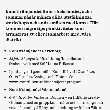
Konstfrämjandet finns i hela landet, och i
sommar pågår många olika utställningar,
workshops och andra möten med konst. Här
kommer några tips på aktiviteter som
arrangeras av, eller i samarbete med, våra
distrikt.
Konstfrämjandet Gävleborg
25 juli -31 augusti:
Utställning/installation i
Svabensverk med
Sol Hanna Eriksson
.
I juni-augusti genomförs Kom till byn! i Ovanåker,
Österfärnebo/Gysinge och Hofors. Se
www.komtillbyn.se
för detaljerat program.
Konstfrämjandet Västmanland
6-9 juli, Råby, Västerås:
Dungen
– en tillfällig kreativ
vildmark med en grupp konstnärer och barn, unga och
vuxna boende på Råby under ledning av Ruben Wätte.