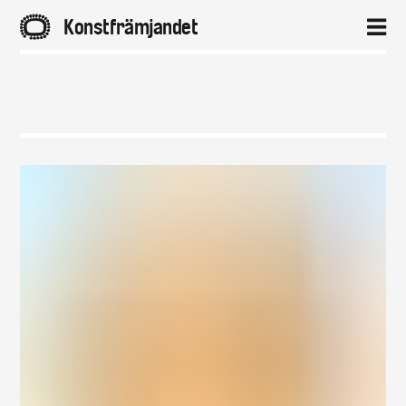
A
Konstfrämjandet
2
Hem
Aktuellt
Projekt
Distrikt
Om
Kontakt