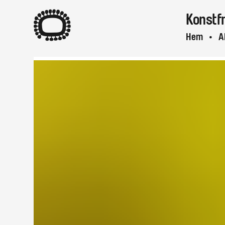
A
Konstf
Hem
A