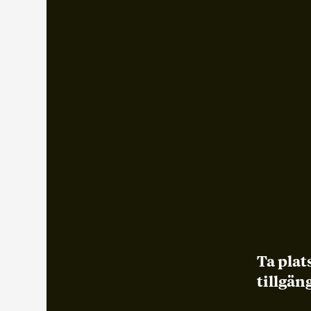
Ta plat
tillgän