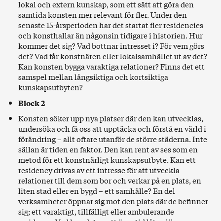
lokal och extern kunskap, som ett sätt att göra den
samtida konsten mer relevant för fler. Under den
senaste 15-årsperioden har det startat fler residencies
och konsthallar än någonsin tidigare i historien. Hur
kommer det sig? Vad bottnar intresset i? För vem görs
det? Vad får konstnären eller lokalsamhället ut av det?
Kan konsten bygga varaktiga relationer? Finns det ett
samspel mellan långsiktiga och kortsiktiga
kunskapsutbyten?
Block 2
Konsten söker upp nya platser där den kan utvecklas,
undersöka och få oss att upptäcka och förstå en värld i
förändring – allt oftare utanför de större städerna. Inte
sällan är tiden en faktor. Den kan rent av ses som en
metod för ett konstnärligt kunskapsutbyte. Kan ett
residency drivas av ett intresse för att utveckla
relationer till dem som bor och verkar på en plats, en
liten stad eller en bygd – ett samhälle? En del
verksamheter öppnar sig mot den plats där de befinner
sig; ett varaktigt, tillfälligt eller ambulerande