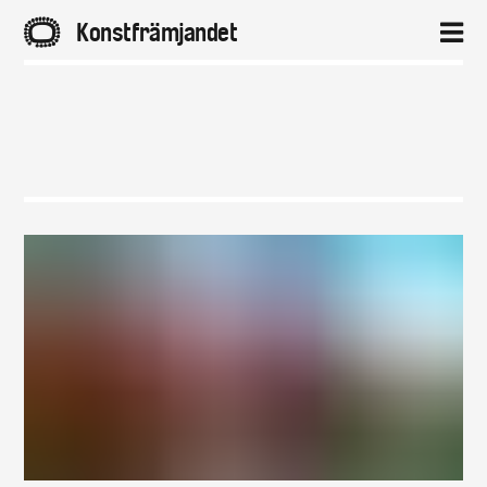
A
Konstfrämjandet
2
Hem
Aktuellt
Projekt
Distrikt
Om
Kontakt