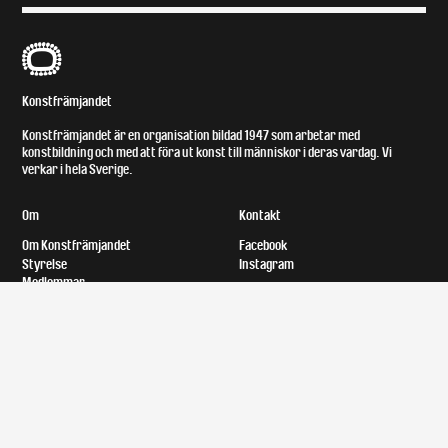
B
Konstfrämjandet
Konstfrämjandet är en organisation bildad 1947 som arbetar med
konstbildning och med att föra ut konst till människor i deras vardag. Vi
verkar i hela Sverige.
Om
Kontakt
Om Konstfrämjandet
Facebook
Styrelse
Instagram
Medlemmar
Lokal och tillgänglighet
Bror Ejves fond
Upphovsrätt
Utställningsersättning
Konst på vårt kontor
Utgivningsverksamhet
Praktik på Konstfrämjandet
Verksamhetsberättelser