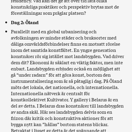
residency. Vad kan det ge att över tid låta olika
konstnärliga praktiker och perspektiv brytas mot de
föreställningar som präglar platsen?
Dag 2: Öland
Parallellt med en global urbanisering och
avfolkningen av mindre städer och bruksorter med
dåliga omvärldsförbindelser finns en motsatt rörelse
inom det samtida konstfältet. En yngre generation
konstnärer rör sig istället mot landsbygden. Vad driver
dem dit? Ekonomi är såklart en viktig faktor, men inte
enbart. Landsbygden erbjuder också en möjlighet att
gå “under radarn” för att göra konst, bortom den
instrumentalisering som är så påtaglig i dag. På Öland
möts det lokala, det nationella, och internationella.
Internationella nätverk är centralt för
konstkollektivet Kultivator. Y gallery i Belarus är en
del av detta. I Belarus dras konstnärer till landsbygden
av andra skäl. Här ses landsbygden delvis som en
frizon där kritik och konstruktiva aktioner för att
bygga nytt kan ”hållas” bortom statens blickar.
Betraktat i ljuset av detta är det spännande att