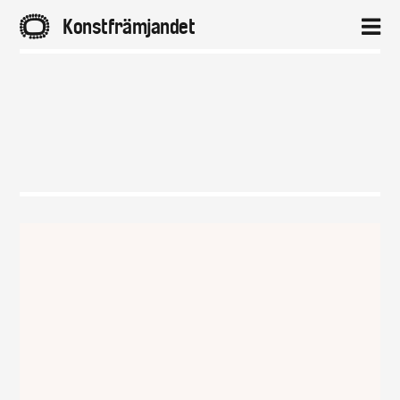
A
Konstfrämjandet
2
Hem
Aktuellt
Projekt
Distrikt
Om
Kontakt