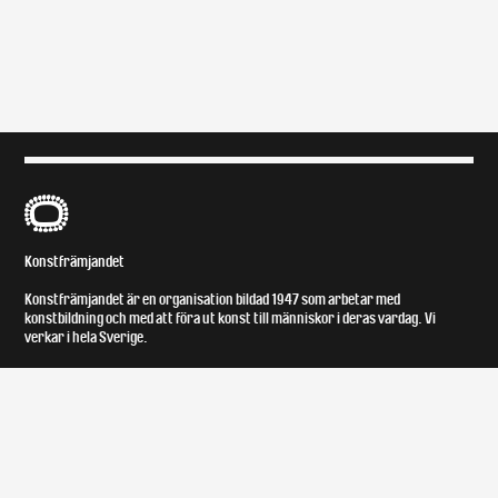
B
Konstfrämjandet
Konstfrämjandet är en organisation bildad 1947 som arbetar med
konstbildning och med att föra ut konst till människor i deras vardag. Vi
verkar i hela Sverige.
Om
Kontakt
Om Konstfrämjandet
Facebook
Styrelse
Instagram
Medlemmar
Lokal och tillgänglighet