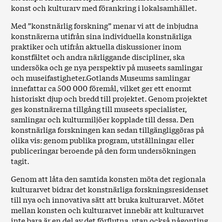
konst och kulturarv med förankring i lokalsamhället.
Med ”konstnärlig forskning” menar vi att de inbjudna
konstnärerna utifrån sina individuella konstnärliga
praktiker och utifrån aktuella diskussioner inom
konstfältet och andra närliggande discipliner, ska
undersöka och ge nya perspektiv på museets samlingar
och museifastigheter.Gotlands Museums samlingar
innefattar ca 500 000 föremål, vilket ger ett enormt
historiskt djup och bredd till projektet. Genom projektet
ges konstnärerna tillgång till museets specialister,
samlingar och kulturmiljöer kopplade till dessa. Den
konstnärliga forskningen kan sedan tillgängliggöras på
olika vis: genom publika program, utställningar eller
publiceringar beroende på den form undersökningen
tagit.
Genom att låta den samtida konsten möta det regionala
kulturarvet bidrar det konstnärliga forskningsresidenset
till nya och innovativa sätt att bruka kulturarvet. Mötet
mellan konsten och kulturarvet innebär att kulturarvet
inte bara är en del av det förflutna, utan också någonting