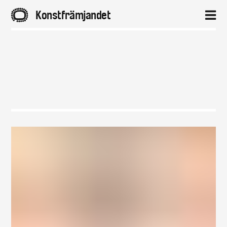
A
Konstfrämjandet
2
Hem
Aktuellt
Projekt
Distrikt
Om
Kontakt