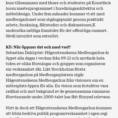
kurs tillsammans med lärare och studenter på Konstfack
inom masterprogrammet i Inredningsarkitektur och
möbeldesign. Under fem månader kommer vi att med
medborgarhuset som utgångspunkt genom praktiskt
arbete, forskning, fältstudier och diskussioner,K
undersöka möjliga framtider för det offentliga rummet.
Såväl interiört som exteriört.
KF: När öppnar det och med vad?
Sebastian Dahlqvist: Hägerstensåsens Medborgarhus är
öppet alla dagar i veckan från 09-22 och används hela
tiden av olika föreningar och grupper som organiserar
sin verksamhet där. Likt Stockholms första
medborgarhus på Medborgarplatsen utgår
Hägerstensåsens Medborgarhus från visionen om en
mötesplats öppen för alla. En vision som fortsätter vara
radikal och mot bakgrund av de gemensamma rummens
försvinnande under 2000-talet har fått förnyad relevans.
Nytt är dock att Hägerstensåsens Medborgarhus kommer
att börja bedriva publik programverksamhet i egen regi