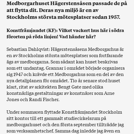
Medborgarhuset Hägerstensåsen passade de på
att flytta dit. Deras nya miljö är en av
Stockholms största mötesplatser sedan 1957.
Konstfrämjandet (KF): Vilket vackert hus här i södra
förorten på röda linjen! Vad händer här?
Sebastian Dahlqvist: Hägerstensåsens Medborgarhus är
en av Stockholms största mötesplatser som fortfarande
ägs av medborgarna. Som sådant kan huset beskrivas
som ett undantag. Grannar i området började organisera
sig 1947 och krävde ett Medborgarhus som en del av den
nya detaljplanen för området. Tio år senare stod huset
klart, ritat av arkitekten Bengt Gate med olika
konstnärliga gestaltningar av konstnärer som Arne
Jones och Randi Fischer.
Under sommaren flyttade Konstfrämjandet Stockholm
sitt kontor till ett gammalt studiecirkelsrum på
medborgarhuset och den första september tillträdde jag
som verksamhetschef. Samma dag inledde jag även en