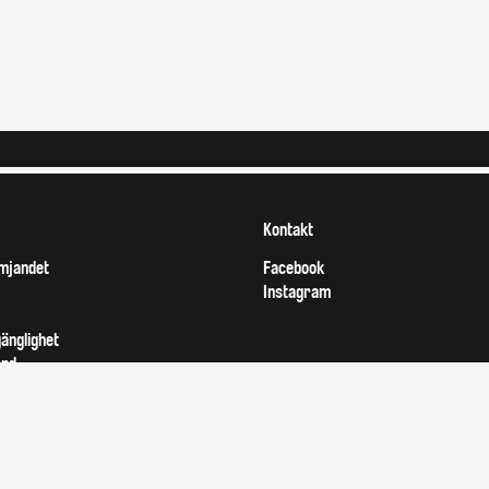
Kontakt
mjandet
Facebook
Instagram
gänglighet
ond
rsättning
t kontor
erksamhet
onstfrämjandet