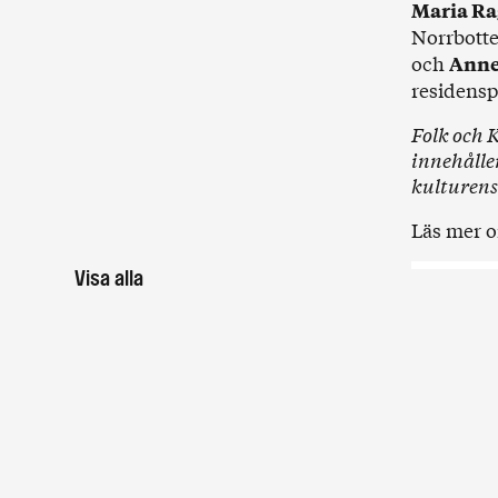
Maria R
Norrbott
och
Anne
residens
Folk och 
innehålle
kulturens 
Läs mer 
Visa alla