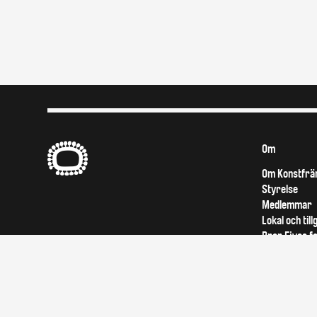
B
Om
Om Konstfrä
Styrelse
Medlemmar
Lokal och till
Bror Ejves f
Upphovsrätt
Utställningse
Konst på vår
Utgivningsv
Praktik på K