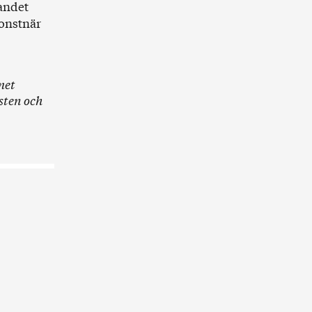
jandet
konstnär
met
sten och