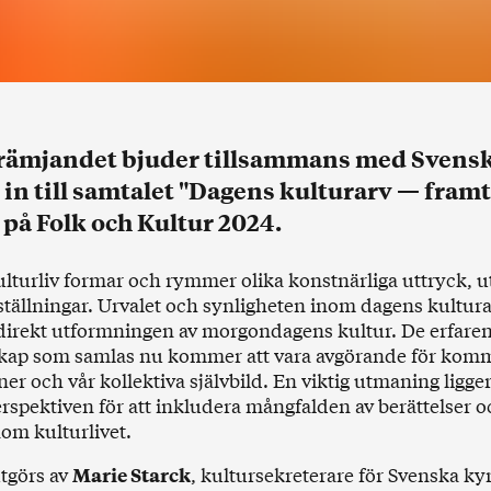
rämjandet bjuder tillsammans med Svens
in till samtalet "Dagens kulturarv — fram
 på Folk och Kultur 2024.
lturliv formar och rymmer olika konstnärliga uttryck, u
ställningar. Urvalet och synligheten inom dagens kultur
direkt utformningen av morgondagens kultur. De erfare
kap som samlas nu kommer att vara avgörande för ko
er och vår kollektiva självbild. En viktig utmaning ligger 
rspektiven för att inkludera mångfalden av berättelser o
nom kulturlivet.
tgörs av
, kultursekreterare för Svenska ky
Marie Starck