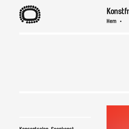
A
Konstf
Hem
A
Var & när