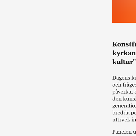
Konstf
kyrkan 
kultur"
Dagens ku
och fråge
påverkar 
den kuns
generation
bredda pe
uttryck i
Panelen u