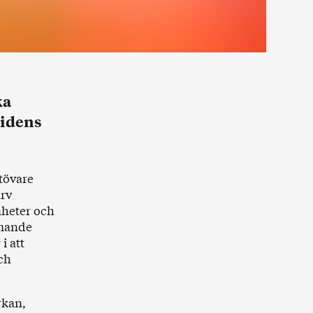
ka
tidens
tövare
arv
nheter och
mmande
i att
ch
rkan,