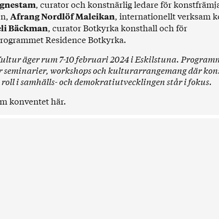
, curator och konstnärlig ledare för konstfräm
agnestam
en,
, internationellt verksam 
Afrang Nordlöf Maleikan
, curator Botkyrka konsthall och för
li Bäckman
programmet Residence Botkyrka.
Kultur äger rum 7-10 februari 2024 i Eskilstuna. Program
r seminarier, workshops och kulturarrangemang där kon
roll i samhälls- och demokratiutvecklingen står i fokus.
om konventet
här
.